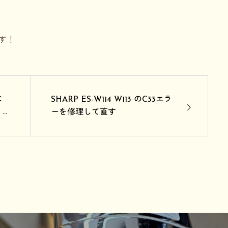
す！
な
SHARP ES-W114 W113 のC33エラ
リ
ーを修理して直す