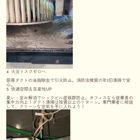
4. 火災リスクゼロへ
厨房ダクトの油脂除去で引火防止。消防法推奨の年1回清掃で安
心。
5. 快適空間＆生産性UP
臭い・淀み解消でシックビル症候群防止。オフィスなら従業員の
集中力向上！
ダクト清掃は投資以上のリターン。専門業者に相談
して、クリーンな空気を手に入れよう！