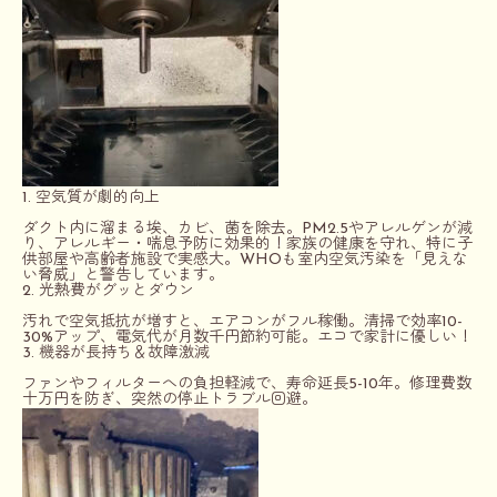
1. 空気質が劇的向上
ダクト内に溜まる埃、カビ、菌を除去。PM2.5やアレルゲンが減
り、
アレルギー・喘息予防
に効果的！家族の健康を守れ、特に子
供部屋や高齢者施設で実感大。WHOも室内空気汚染を「見えな
い脅威」と警告しています。
2. 光熱費がグッとダウン
汚れで空気抵抗が増すと、エアコンがフル稼働。清掃で
効率10-
30%アップ
、電気代が月数千円節約可能。エコで家計に優しい！
3. 機器が長持ち＆故障激減
ファンやフィルターへの負担軽減で、
寿命延長5-10年
。修理費数
十万円を防ぎ、突然の停止トラブル回避。