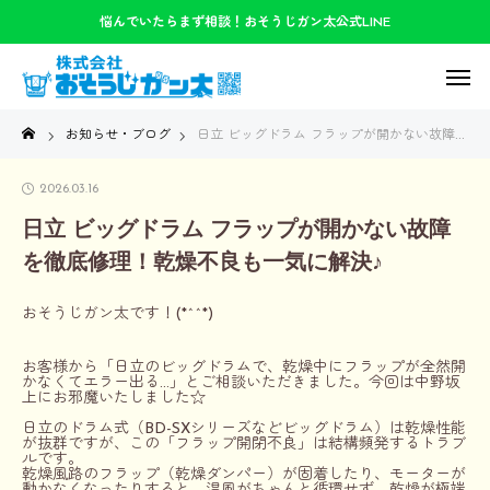
悩んでいたらまず相談！おそうじガン太公式LINE
お知らせ・ブログ
日立 ビッグドラム フラップが開かない故障を徹底修理！乾燥不良も一気に解決♪
2026.03.16
日立 ビッグドラム フラップが開かない故障
を徹底修理！乾燥不良も一気に解決♪
おそうじガン太です！(*^^*)
お客様から「日立のビッグドラムで、乾燥中にフラップが全然開
かなくてエラー出る…」とご相談いただきました。今回は中野坂
上にお邪魔いたしました☆
日立のドラム式（BD-SXシリーズなどビッグドラム）は乾燥性能
が抜群ですが、この「フラップ開閉不良」は結構頻発するトラブ
ルです。
乾燥風路のフラップ（乾燥ダンパー）が固着したり、モーターが