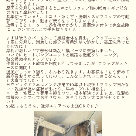
動かなくなったりすると、温風がちゃんと循環せず、乾燥が極端
に悪くなります。
原因を分解して確認すると…やはり
フラップ軸の固着＋ギア部分
の汚れと摩耗
でした！
長年使っていると、ホコリ・糸くず・洗剤カスがフラップの可動
部にこびりつき、動きが渋くなってしまいます。
放置するとモーターに過負荷がかかり、最悪焼き付きで完全故障
に…。
ガン太はここで手を抜きません！
まずは後ろカバーを外して風路全体を露出。フラップユニットを
丁寧に分解し、固着した部分を専用洗剤で溶かし、高圧洗浄でピ
カピカに！
摩耗が激しいギア部分は新品互換パーツに交換しました。
ついでにヒートポンプユニットと風路も徹底クリーニング。
熱交換効率もアップです♪
作業後、テスト乾燥を何度も回してみましたが…フラップがスム
ーズに開閉！
温風がしっかり回り、ふんわり乾きます。お客様も「もう諦めて
新品買おうかと思ってたのに、こんなにきれいに直るなんて！」
と大喜びでした～！
日立ビッグドラムはメンテ次第で10年以上現役！フラップ開かな
い・乾燥が遅い症状が出たら、早めにプロに相談を。
メーカー修理より費用を抑えつつ、根本解決できますよ。
洗濯乾
燥機のトラブルでお困りなら、おそうじガン太にお任せくださ
い！
23区はもちろん、近郊エリアへも出張OKです♪