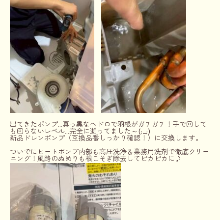
出てきたポンプ…真っ黒なヘドロで羽根がガチガチ！手で回して
も回らないレベル…完全に逝ってました～(;_;)
新品ドレンポンプ（互換品番しっかり確認！）に交換します。
ついでにヒートポンプ内部も高圧洗浄＆業務用洗剤で徹底クリー
ニング！風路のぬめりも根こそぎ除去してピカピカに♪