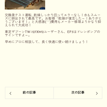
交換後テスト運転…乾燥しっかり回ってエラーなし！水もスムー
ズに排出されて最高です。お客様「乾燥が復活した～！ありがと
うございます！」と大感激(
^^
)
費用もメーカー修理よりかなり抑
えられて大成功！
東芝ザブーンTW-127XM2ユーザーさん、EP3はドレンポンプの
サインですよ～。
早めにプロに相談して、長く快適に使い続けましょう！
前の記事
次の記事