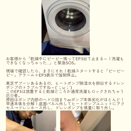
お客様から「乾燥中にピーピー鳴ってEP3出て止まる～！洗濯も
できなくなっちゃった…」と緊急SOS。
現場で確認したら、まさにそれ！乾燥スタートすると「ピーピー
ピー」アラーム＋EP3表示で強制停止。
東芝ザブーンあるあるの、ヒートポンプ除湿水を排出するドレン
ポンプのトラブルですね～(´；ω；`)
このEP3は放置すると乾燥どころか通常洗濯もロックされちゃう
厄介者。
原因はポンプ内部のヘドロ詰まりorポンプ本体劣化がほとんど！
早速本体を分解！底面パネル外してヒートポンプユニットにアク
セス→ドレンホース外し、ドレンポンプを慎重に取り外し。