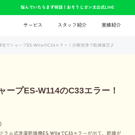
悩んでいたらまず相談！おそうじガン太公式LINE
サービス
スタッフ紹介
実績紹介
宅でシャープES-W114のC33エラー！分解洗浄で乾燥復活♪
ープES-W114のC33エラー！
)
ム式洗濯乾燥機ES-W114でC33エラーが出て、乾燥が