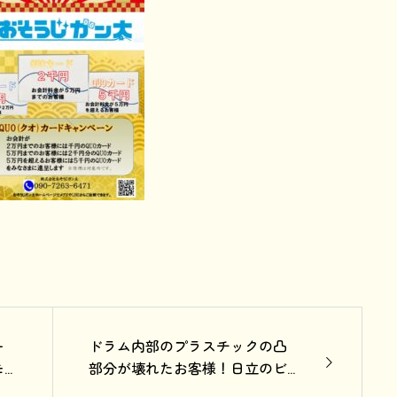
ー
ドラム内部のプラスチックの凸
モ
部分が壊れたお客様！日立のビ
♪
ッグドラムBD-SX110FLでリフタ