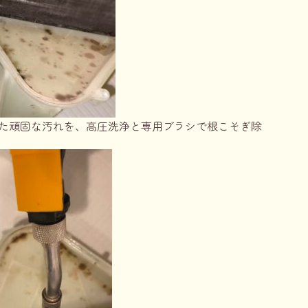
た頑固な汚れを、高圧洗浄と専用ブラシで根こそぎ除