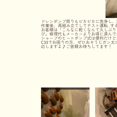
ドレンポンプ周りもピカピカに洗浄し、
作業後、再組み立てしてテスト運転…す
お客様は「こんなに乾くなんて久しぶり
び。修理代もメーカーよりお得に済んで
シャープのヒートポンプ式は便利だけど
C
33でお困りの方、ぜひおそうじガン
応しますよ♪
ご依頼お待ちしてます！