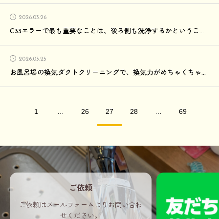
2026.03.26
C33エラーで最も重要なことは、後ろ側も洗浄するかということです！
2026.03.25
お風呂場の換気ダクトクリーニングで、換気力がめちゃくちゃ改善されました✨
1
…
26
27
28
…
69
ご依頼
ご依頼はメールフォームよりお問い合わ
せください。